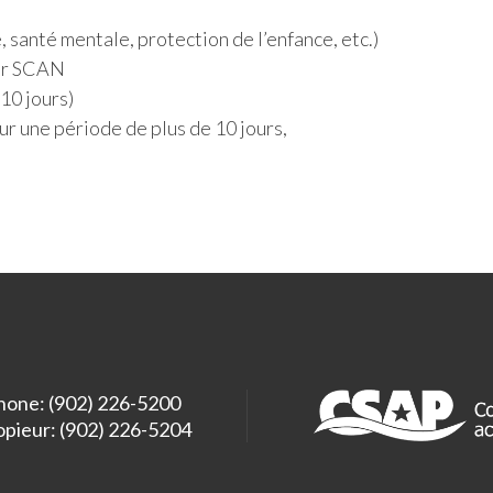
, santé mentale, protection de l’enfance, etc.)
ber SCAN
10 jours)
 une période de plus de 10 jours,
hone: (902) 226-5200
opieur: (902) 226-5204