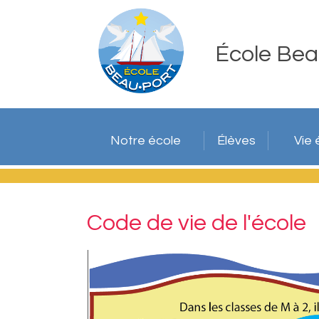
École Bea
Notre école
Élèves
Vie 
Code de vie de l'école